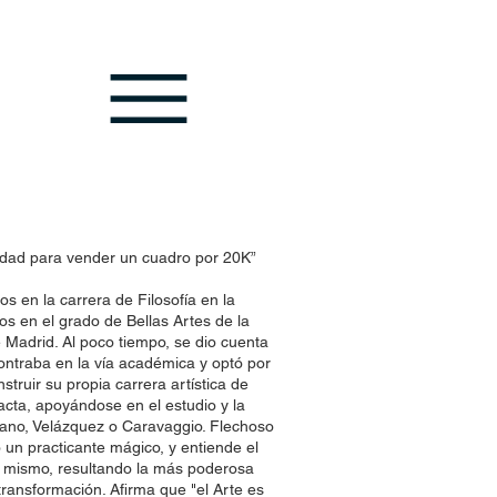
rsidad para vender un cuadro por 20K”
os en la carrera de Filosofía en la
os en el grado de Bellas Artes de la
Madrid. Al poco tiempo, se dio cuenta
ntraba en la vía académica y optó por
nstruir su propia carrera artística de
ta, apoyándose en el estudio y la
iano, Velázquez o Caravaggio. F
lechoso
un practicante mágico, y entiende el
l mismo, resultando la más poderosa
ransformación. Afirma que "el Arte es