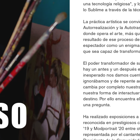
una tecnología religiosa", y 
lo Sublime a través de la téc
La práctica artística se conv
Autorrealización y la Autotr
donde opera el arte, más que
resultado de ese proceso de 
espectador como un enigma 
que sea capaz de transforma
El poder transformador de 
hay un antes y un después 
inesperado nos damos cuent
ignorábamos y de repente ac
cambia por completo nuestr
nuestra forma de interactuar 
destino. Por ello encuentra e
SO
una pregunta.
Ha realizado exposiciones a 
reconocida en prestigiosos 
'19 y Modportrait '20 entre 
representada por el cantant