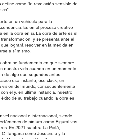
lo define como "la revelación sensible de
nica".
ierte en un vehículo para la
ascendencia. Es en el proceso creativo
 en la obra en sí. La obra de arte es el
transformación, y se presenta ante el
que logrará resolver en la medida en
rse a sí mismo.
su obra se fundamenta en que siempre
en nuestra vida cuando en un momento
a de algo que segundos antes
aece ese instante, ese clack, en
a visión del mundo, consecuentemente
con él y, en última instancia, nuestro
l éxito de su trabajo cuando la obra es
nivel nacional e internacional, siendo
certámenes de pintura como Figurativas
otros. En 2021 su obra La Pietà,
e C. Tangana como Jesucristo y la