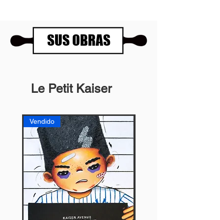
SUS OBRAS
Le Petit Kaiser
Vendido
Vendido