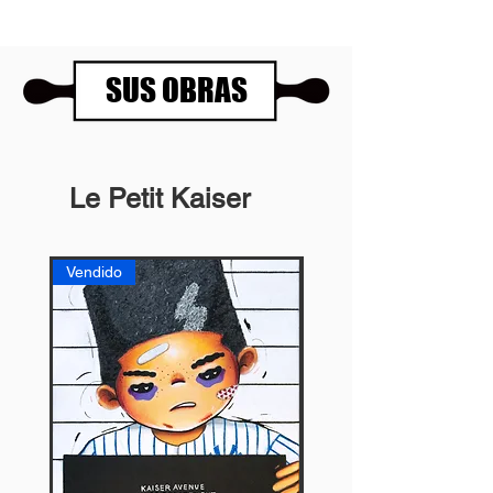
SUS OBRAS
Le Petit Kaiser
Vendido
Vendido