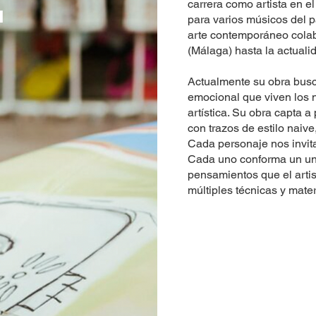
T
carrera como artista en e
para varios músicos del p
arte contemporáneo col
(Málaga) hasta la actuali
Actualmente su obra busc
emocional que viven los 
artística. Su obra capta 
con trazos de estilo naiv
Cada personaje nos invita
Cada uno conforma un uni
pensamientos que el artist
múltiples técnicas y mater