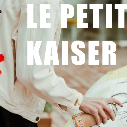
LE PETI
KAISER