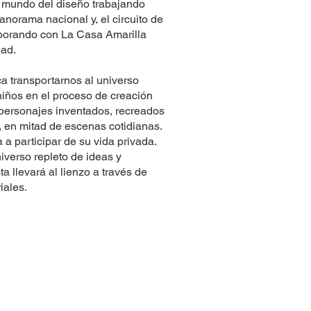
l mundo del diseño trabajando
anorama nacional y, el circuito de
aborando con La Casa Amarilla
dad.
a transportarnos al universo
niños en el proceso de creación
a personajes inventados, recreados
e, en mitad de escenas cotidianas.
 a participar de su vida privada.
verso repleto de ideas y
a llevará al lienzo a través de
iales.