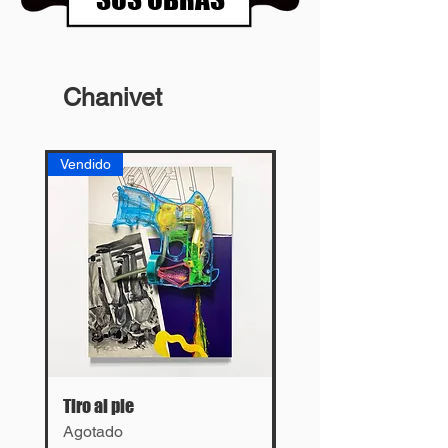
Chanivet
Vendido
Vendido
Tiro al pie
Lies
Agotado
Agotado