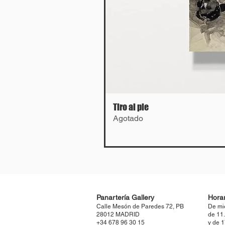
Tiro al pie
Agotado
Panartería Gallery
Horar
Calle Mesón de Paredes 72, PB
De mi
28012 MADRID
de 11
+34 678 96 30 15
y de 