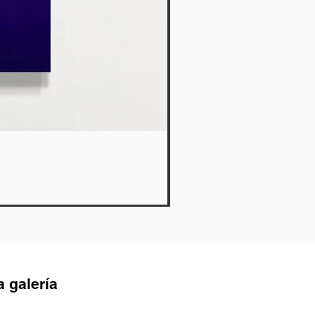
Lies
Agotado
a galería