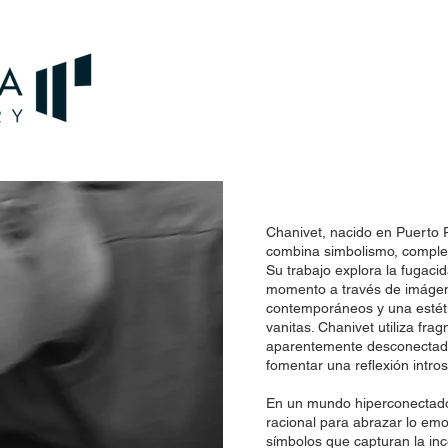
Chanivet, nacido en Puerto R
combina simbolismo, complej
Su trabajo explora la fugacid
momento a través de imáge
contemporáneos y una estéti
vanitas. Chanivet utiliza fra
aparentemente desconectado
fomentar una reflexión intros
En un mundo hiperconectado,
racional para abrazar lo emo
símbolos que capturan la in