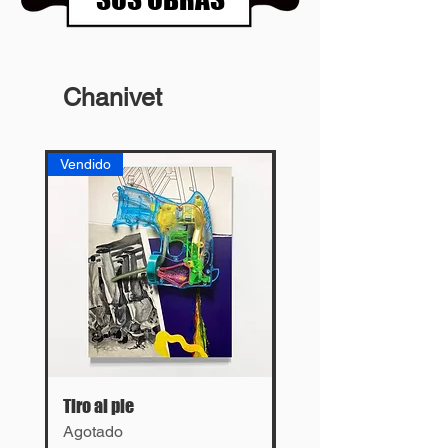
Chanivet
Vendido
Vendido
Tiro al pie
Lies
Agotado
Agotado