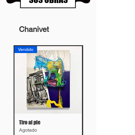
Chanivet
Vendido
Vendido
Tiro al pie
Lies
Agotado
Agotado