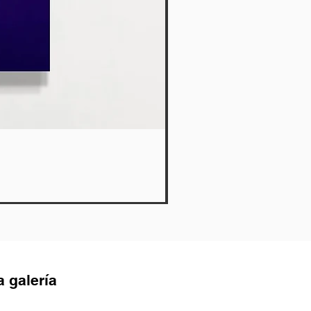
Lies
Agotado
a galería