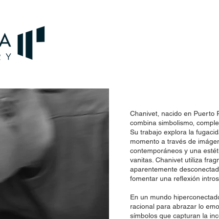
Chanivet, nacido en Puerto R
combina simbolismo, complej
Su trabajo explora la fugacid
momento a través de imáge
contemporáneos y una estéti
vanitas. Chanivet utiliza fra
aparentemente desconectado
fomentar una reflexión intros
En un mundo hiperconectado,
racional para abrazar lo emo
símbolos que capturan la in