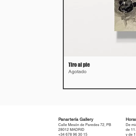
Tiro al pie
Agotado
Panartería Gallery
Horar
Calle Mesón de Paredes 72, PB
De mi
28012 MADRID
de 11
+34 678 96 30 15
y de 