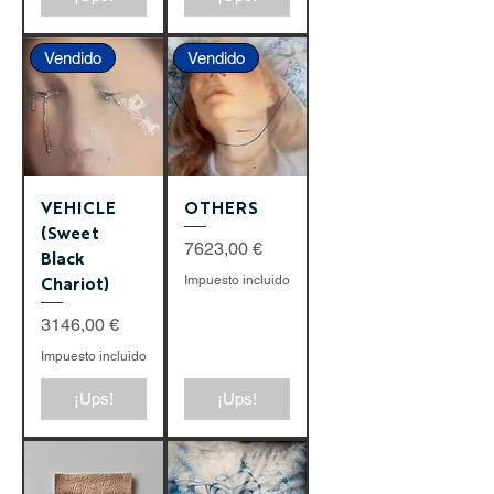
Vendido
Vendido
VEHICLE
OTHERS
(Sweet
Precio
7623,00 €
Black
Impuesto incluido
Chariot)
Precio
3146,00 €
Impuesto incluido
¡Ups!
¡Ups!