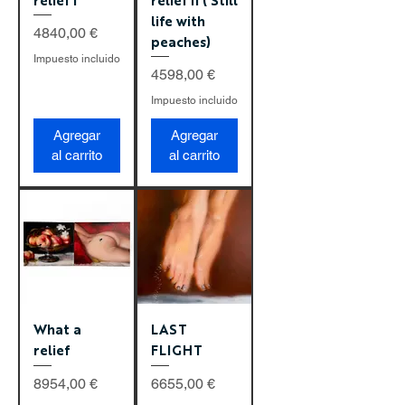
life with
Precio
4840,00 €
peaches)
Impuesto incluido
Precio
4598,00 €
Impuesto incluido
Agregar
Agregar
al carrito
al carrito
What a
LAST
relief
FLIGHT
Precio
Precio
8954,00 €
6655,00 €