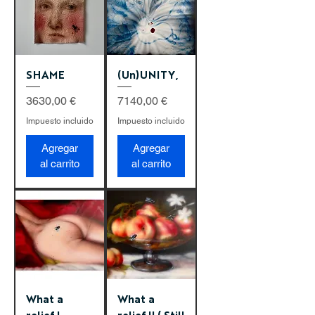
SHAME
(Un)UNITY,
Precio
Precio
3630,00 €
7140,00 €
Impuesto incluido
Impuesto incluido
Agregar
Agregar
al carrito
al carrito
What a
What a
relief I
relief II ( Still