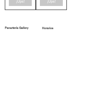
¡Ups!
¡Ups!
Panartería Gallery
Horarios
Calle Mesón de Paredes 72, PB
De miércoles a viernes
28012 MADRID
de 11.00 a 14.00h
+34 678 96 30 15
y de 17.00 a 20.00h
Sábados 11.00 a 14.00h
Política de privacidad
Política de cookies
Aviso legal
Términos y condiciones
Suscríbete a nuestra galería
Email
*