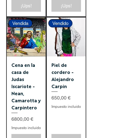
¡Ups!
¡Ups!
Vendida
Vendido
Cena en la
Piel de
casa de
cordero -
Judas
Alejandro
Iscariote -
Carpin
Nean,
Precio
650,00 €
Camarotta y
Impuesto incluido
Carpintero
Precio
6800,00 €
Impuesto incluido