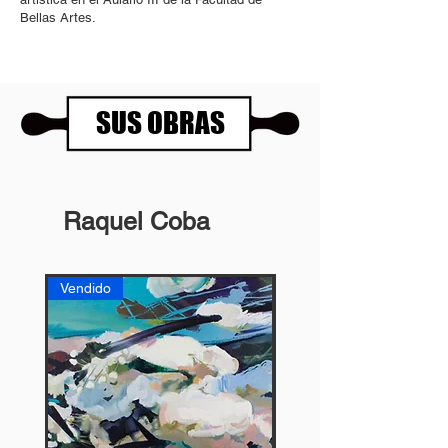
Bellas Artes.
SUS OBRAS
Raquel Coba
Vendido
Vendido