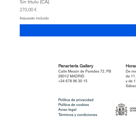
Sin título (CA)
Precio
270,00 €
Impuesto incluido
Panartería Gallery
Horar
Calle Mesón de Paredes 72, PB
De mi
28012 MADRID
de 11
+34 678 96 30 15
y de 
Sábad
Política de privacidad
Política de cookies
Aviso legal
Términos y condiciones