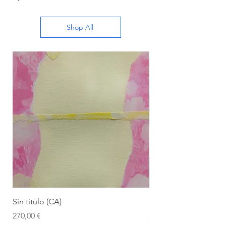
Shop All
Sin título (CA)
Sin título (CAAC)
Precio
Precio
270,00 €
270,00 €