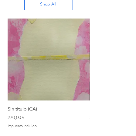
Shop All
Sin título (CA)
Sin título (CAAC)
Precio
Precio
270,00 €
270,00 €
Impuesto incluido
Impuesto incluido