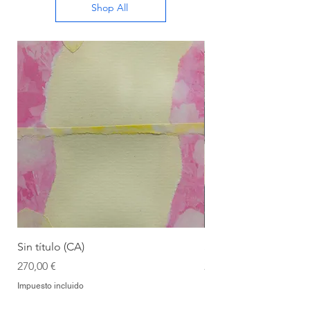
Shop All
Sin título (CA)
Sin título (CAAC)
Precio
Precio
270,00 €
270,00 €
Impuesto incluido
Impuesto incluido