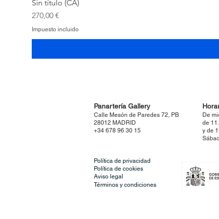
Sin título (CA)
Precio
270,00 €
Impuesto incluido
Panartería Gallery
Horar
Calle Mesón de Paredes 72, PB
De mi
28012 MADRID
de 11
+34 678 96 30 15
y de 
Sábad
Política de privacidad
Política de cookies
Aviso legal
Términos y condiciones