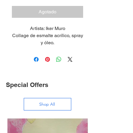
Agotado
Artista: Iker Muro
Collage de esmalte acrílico, spray
y óleo.
Medidas: 42 x 60 cm / Con marco
(49 x 67 cm)
2024
Special Offers
Shop All