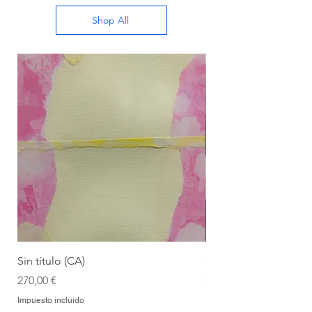
Shop All
Sin título (CA)
Sin título (CAAC)
Precio
Precio
270,00 €
270,00 €
Impuesto incluido
Impuesto incluido