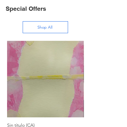
Special Offers
Shop All
Sin título (CA)
Sin título (CAAC)