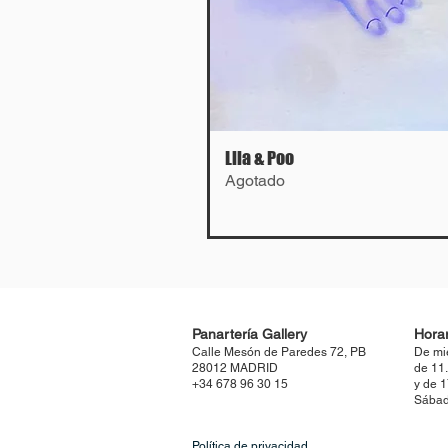
Lila & Poo
Agotado
Panartería Gallery
Horar
Calle Mesón de Paredes 72, PB
De mi
28012 MADRID
de 11
+34 678 96 30 15
y de 
Sábad
Política de privacidad