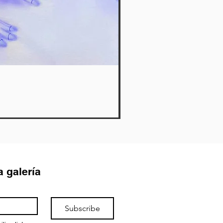
Twin II - Lila
Agotado
a galería
Subscribe