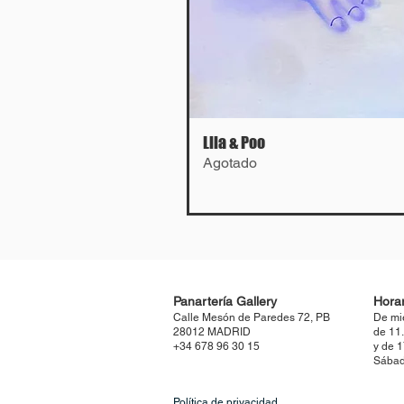
Lila & Poo
Agotado
Panartería Gallery
Horar
Calle Mesón de Paredes 72, PB
De mi
28012 MADRID
de 11
+34 678 96 30 15
y de 
Sábad
Política de privacidad