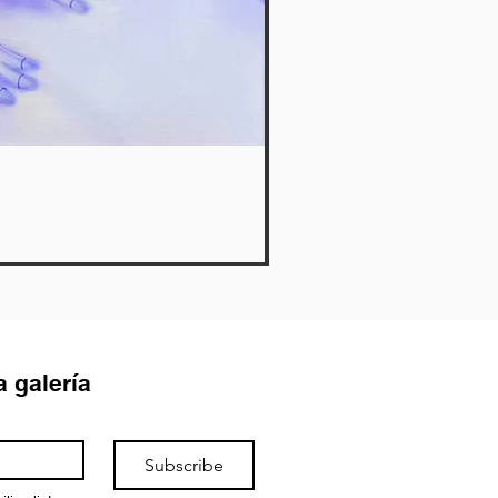
Twin II - Lila
Agotado
a galería
Subscribe