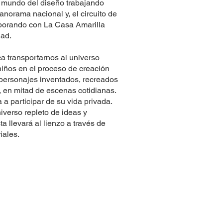
l mundo del diseño trabajando
anorama nacional y, el circuito de
aborando con La Casa Amarilla
dad.
a transportarnos al universo
niños en el proceso de creación
a personajes inventados, recreados
e, en mitad de escenas cotidianas.
 a participar de su vida privada.
verso repleto de ideas y
a llevará al lienzo a través de
iales.