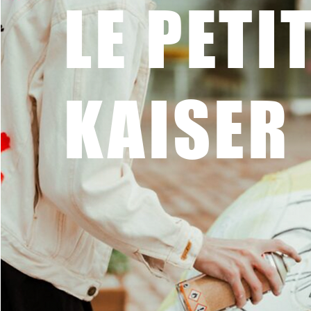
LE PETI
KAISER