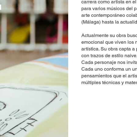
T
carrera como artista en e
para varios músicos del p
arte contemporáneo col
(Málaga) hasta la actuali
Actualmente su obra busc
emocional que viven los 
artística. Su obra capta 
con trazos de estilo naiv
Cada personaje nos invita
Cada uno conforma un uni
pensamientos que el artist
múltiples técnicas y mater