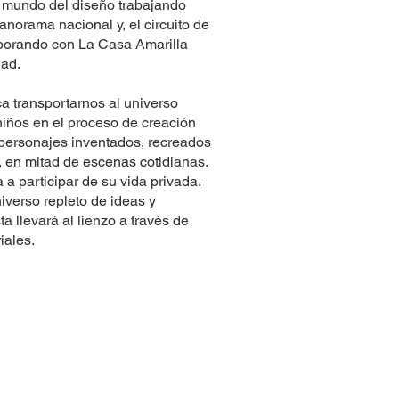
l mundo del diseño trabajando
anorama nacional y, el circuito de
aborando con La Casa Amarilla
dad.
a transportarnos al universo
niños en el proceso de creación
a personajes inventados, recreados
e, en mitad de escenas cotidianas.
 a participar de su vida privada.
verso repleto de ideas y
a llevará al lienzo a través de
iales.