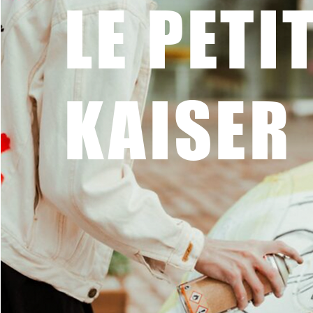
LE PETI
KAISER