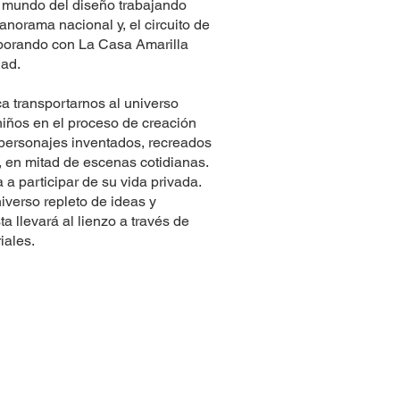
l mundo del diseño trabajando
anorama nacional y, el circuito de
aborando con La Casa Amarilla
dad.
a transportarnos al universo
niños en el proceso de creación
a personajes inventados, recreados
e, en mitad de escenas cotidianas.
 a participar de su vida privada.
verso repleto de ideas y
a llevará al lienzo a través de
iales.