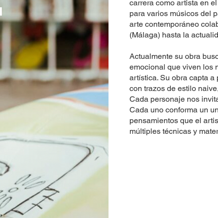
T
carrera como artista en e
para varios músicos del p
arte contemporáneo col
(Málaga) hasta la actuali
Actualmente su obra busc
emocional que viven los 
artística. Su obra capta 
con trazos de estilo naiv
Cada personaje nos invita
Cada uno conforma un uni
pensamientos que el artist
múltiples técnicas y mater