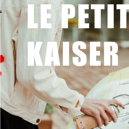
LE PETI
KAISER