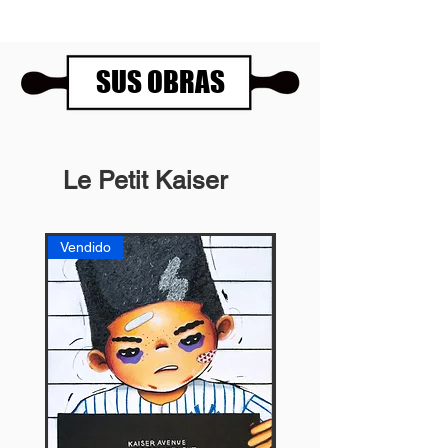
SUS OBRAS
Le Petit Kaiser
Vendido
Vendido