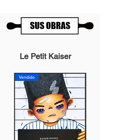
SUS OBRAS
Le Petit Kaiser
Vendido
Vendido