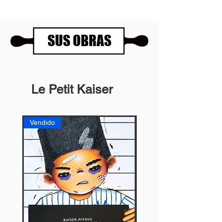
SUS OBRAS
Le Petit Kaiser
Vendido
Vendido