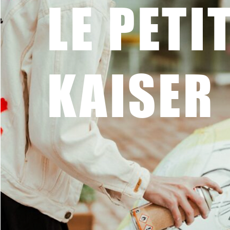
LE PETI
KAISER