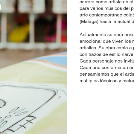
T
carrera como artista en e
para varios músicos del p
arte contemporáneo col
(Málaga) hasta la actuali
Actualmente su obra busc
emocional que viven los 
artística. Su obra capta 
con trazos de estilo naiv
Cada personaje nos invita
Cada uno conforma un uni
pensamientos que el artist
múltiples técnicas y mater