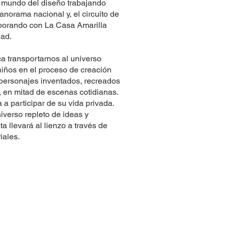
l mundo del diseño trabajando
anorama nacional y, el circuito de
aborando con La Casa Amarilla
dad.
a transportarnos al universo
niños en el proceso de creación
a personajes inventados, recreados
e, en mitad de escenas cotidianas.
 a participar de su vida privada.
verso repleto de ideas y
a llevará al lienzo a través de
iales.