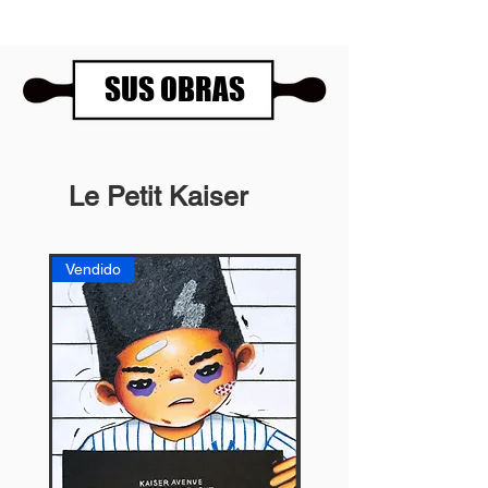
SUS OBRAS
Le Petit Kaiser
Vendido
Vendido