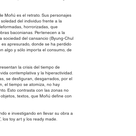
 de Moñú es el retrato. Sus personajes
a soledad del individuo frente a la
 deformadas, horrorizadas, que
obras baconianas. Pertenecen a la
 la sociedad del cansancio (Byung-Chul
 es apresurado, donde se ha perdido
n algo y sólo importa el consumo, de
esentan la crisis del tiempo de
 vida contemplativa y la hiperactividad.
as, se desfiguran, desgarrados, por el
ón, el tiempo se atomiza, no hay
nto. Esto contrasta con las zonas no
 objetos, textos, que Moñú define con
ando e investigando en llevar su obra a
 los toy art y los ready made.