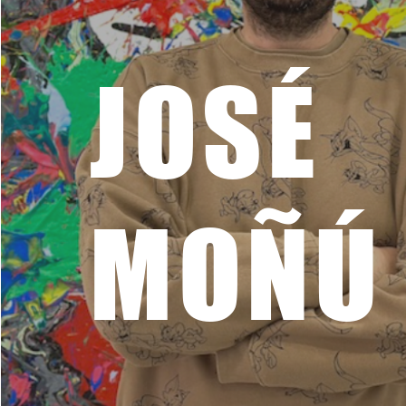
JOSÉ
MOÑÚ