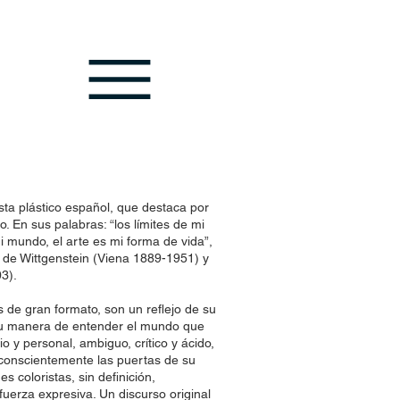
sta plástico español, que destaca por
o. En sus palabras: “los límites de mi
mi mundo, el arte es mi forma de vida”,
a de Wittgenstein (Viena 1889-1951) y
3).
s de gran formato, son un reflejo de su
 su manera de entender el mundo que
io y personal, ambiguo, crítico y ácido,
nconscientemente las puertas de su
 coloristas, sin definición,
uerza expresiva. Un discurso original