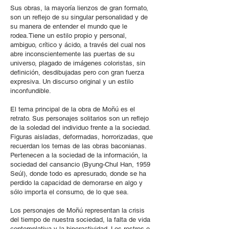
Sus obras, la mayoría lienzos de gran formato,
son un reflejo de su singular personalidad y de
su manera de entender el mundo que le
rodea.Tiene un estilo propio y personal,
ambiguo, crítico y ácido, a través del cual nos
abre inconscientemente las puertas de su
universo, plagado de imágenes coloristas, sin
definición, desdibujadas pero con gran fuerza
expresiva. Un discurso original y un estilo
inconfundible.
El tema principal de la obra de Moñú es el
retrato. Sus personajes solitarios son un reflejo
de la soledad del individuo frente a la sociedad.
Figuras aisladas, deformadas, horrorizadas, que
recuerdan los temas de las obras baconianas.
Pertenecen a la sociedad de la información, la
sociedad del cansancio (Byung-Chul Han, 1959
Seúl), donde todo es apresurado, donde se ha
perdido la capacidad de demorarse en algo y
sólo importa el consumo, de lo que sea.
Los personajes de Moñú representan la crisis
del tiempo de nuestra sociedad, la falta de vida
contemplativa y la hiperactividad. Los rostros o