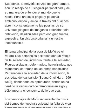
Sus obras, la mayoría lienzos de gran formato,
son un reflejo de su singular personalidad y de
su manera de entender el mundo que le
rodea.Tiene un estilo propio y personal,
ambiguo, crítico y ácido, a través del cual nos
abre inconscientemente las puertas de su
universo, plagado de imágenes coloristas, sin
definición, desdibujadas pero con gran fuerza
expresiva. Un discurso original y un estilo
inconfundible.
El tema principal de la obra de Moñú es el
retrato. Sus personajes solitarios son un reflejo
de la soledad del individuo frente a la sociedad.
Figuras aisladas, deformadas, horrorizadas, que
recuerdan los temas de las obras baconianas.
Pertenecen a la sociedad de la información, la
sociedad del cansancio (Byung-Chul Han, 1959
Seúl), donde todo es apresurado, donde se ha
perdido la capacidad de demorarse en algo y
sólo importa el consumo, de lo que sea.
Los personajes de Moñú representan la crisis
del tiempo de nuestra sociedad, la falta de vida
contemplativa y la hiperactividad. Los rostros o