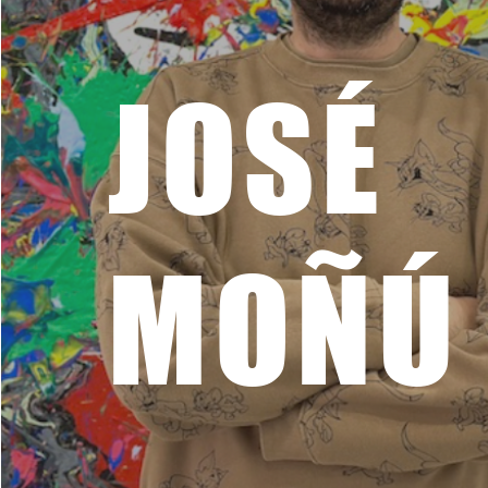
JOSÉ
MOÑÚ