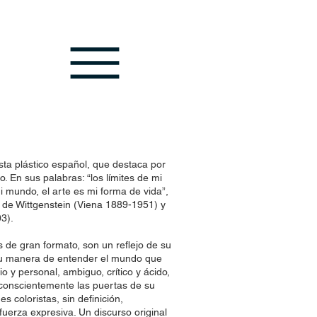
sta plástico español, que destaca por
o. En sus palabras: “los límites de mi
mi mundo, el arte es mi forma de vida”,
a de Wittgenstein (Viena 1889-1951) y
3).
s de gran formato, son un reflejo de su
 su manera de entender el mundo que
io y personal, ambiguo, crítico y ácido,
nconscientemente las puertas de su
 coloristas, sin definición,
uerza expresiva. Un discurso original