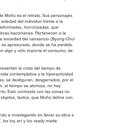
 de Moñú es el retrato. Sus personajes
a soledad del individuo frente a la
 deformadas, horrorizadas, que
obras baconianas. Pertenecen a la
 la sociedad del cansancio (Byung-Chul
 es apresurado, donde se ha perdido
n algo y sólo importa el consumo, de
esentan la crisis del tiempo de
 vida contemplativa y la hiperactividad.
as, se desfiguran, desgarrados, por el
ón, el tiempo se atomiza, no hay
nto. Esto contrasta con las zonas no
 objetos, textos, que Moñú define con
ando e investigando en llevar su obra a
 los toy art y los ready made.