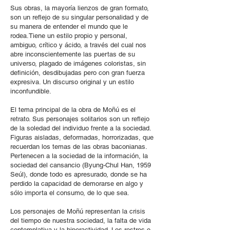
Sus obras, la mayoría lienzos de gran formato,
son un reflejo de su singular personalidad y de
su manera de entender el mundo que le
rodea.Tiene un estilo propio y personal,
ambiguo, crítico y ácido, a través del cual nos
abre inconscientemente las puertas de su
universo, plagado de imágenes coloristas, sin
definición, desdibujadas pero con gran fuerza
expresiva. Un discurso original y un estilo
inconfundible.
El tema principal de la obra de Moñú es el
retrato. Sus personajes solitarios son un reflejo
de la soledad del individuo frente a la sociedad.
Figuras aisladas, deformadas, horrorizadas, que
recuerdan los temas de las obras baconianas.
Pertenecen a la sociedad de la información, la
sociedad del cansancio (Byung-Chul Han, 1959
Seúl), donde todo es apresurado, donde se ha
perdido la capacidad de demorarse en algo y
sólo importa el consumo, de lo que sea.
Los personajes de Moñú representan la crisis
del tiempo de nuestra sociedad, la falta de vida
contemplativa y la hiperactividad. Los rostros o