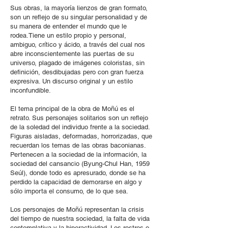
Sus obras, la mayoría lienzos de gran formato,
son un reflejo de su singular personalidad y de
su manera de entender el mundo que le
rodea.Tiene un estilo propio y personal,
ambiguo, crítico y ácido, a través del cual nos
abre inconscientemente las puertas de su
universo, plagado de imágenes coloristas, sin
definición, desdibujadas pero con gran fuerza
expresiva. Un discurso original y un estilo
inconfundible.
El tema principal de la obra de Moñú es el
retrato. Sus personajes solitarios son un reflejo
de la soledad del individuo frente a la sociedad.
Figuras aisladas, deformadas, horrorizadas, que
recuerdan los temas de las obras baconianas.
Pertenecen a la sociedad de la información, la
sociedad del cansancio (Byung-Chul Han, 1959
Seúl), donde todo es apresurado, donde se ha
perdido la capacidad de demorarse en algo y
sólo importa el consumo, de lo que sea.
Los personajes de Moñú representan la crisis
del tiempo de nuestra sociedad, la falta de vida
contemplativa y la hiperactividad. Los rostros o