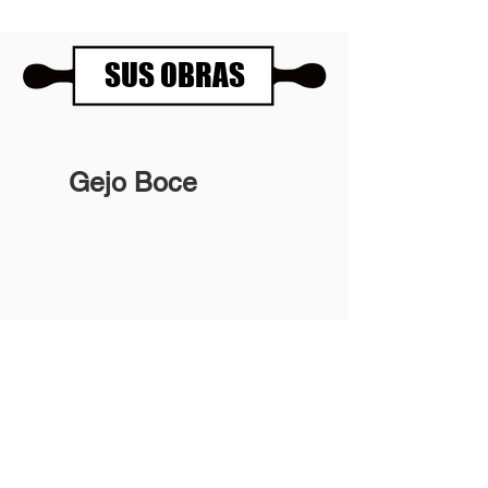
SUS OBRAS
Gejo Boce
Panartería Gallery
Horarios
Calle Mesón de Paredes 72, PB
De miércoles a viernes
28012 MADRID
de 11.00 a 14.00h
+34 678 96 30 15
y de 17.00 a 20.00h
Sábados 11.00 a 14.00h