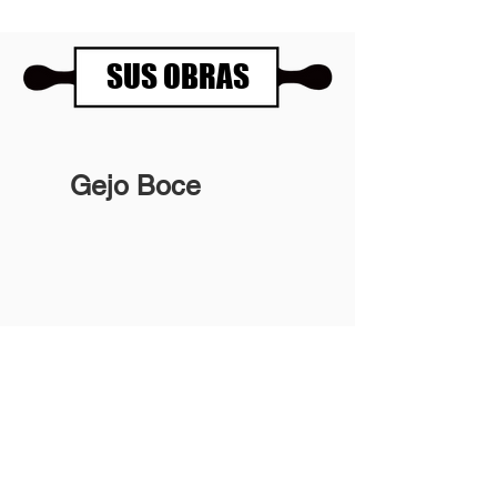
SUS OBRAS
Gejo Boce
Panartería Gallery
Horarios
Calle Mesón de Paredes 72, PB
De miércoles a viernes
28012 MADRID
de 11.00 a 14.00h
+34 678 96 30 15
y de 17.00 a 20.00h
Sábados 11.00 a 14.00h