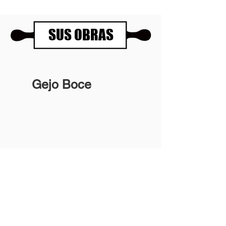
SUS OBRAS
Gejo Boce
Panartería Gallery
Horarios
Calle Mesón de Paredes 72, PB
De miércoles a viernes
28012 MADRID
de 11.00 a 14.00h
+34 678 96 30 15
y de 17.00 a 20.00h
Sábados 11.00 a 14.00h