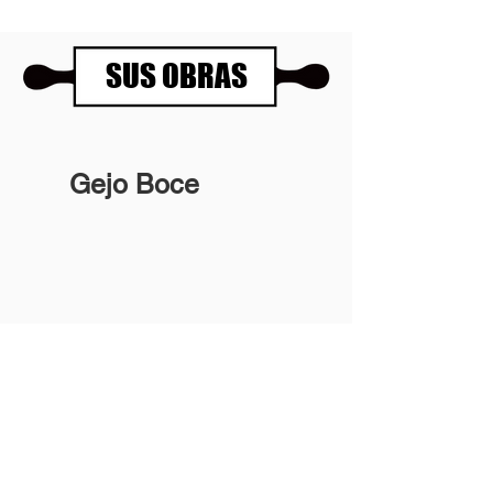
SUS OBRAS
Gejo Boce
Panartería Gallery
Horarios
Calle Mesón de Paredes 72, PB
De miércoles a viernes
28012 MADRID
de 11.00 a 14.00h
+34 678 96 30 15
y de 17.00 a 20.00h
Sábados 11.00 a 14.00h