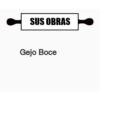
SUS OBRAS
Gejo Boce
Panartería Gallery
Horarios
Calle Mesón de Paredes 72, PB
De miércoles a viernes
28012 MADRID
de 11.00 a 14.00h
+34 678 96 30 15
y de 17.00 a 20.00h
Sábados 11.00 a 14.00h