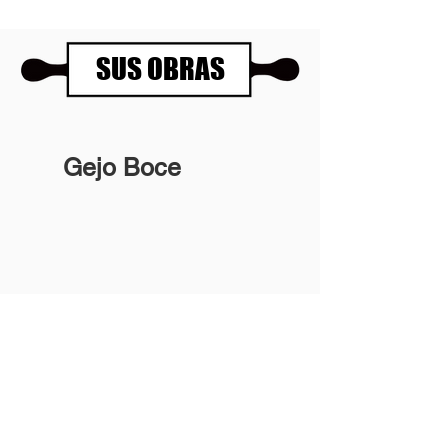
SUS OBRAS
Gejo Boce
Panartería Gallery
Horarios
Calle Mesón de Paredes 72, PB
De miércoles a viernes
28012 MADRID
de 11.00 a 14.00h
+34 678 96 30 15
y de 17.00 a 20.00h
Sábados 11.00 a 14.00h