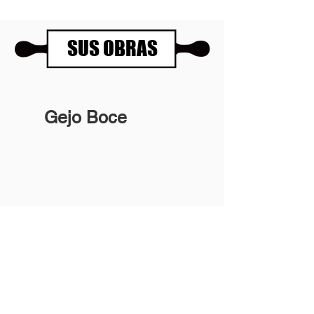
SUS OBRAS
Gejo Boce
Panartería Gallery
Horarios
Calle Mesón de Paredes 72, PB
De miércoles a viernes
28012 MADRID
de 11.00 a 14.00h
+34 678 96 30 15
y de 17.00 a 20.00h
Sábados 11.00 a 14.00h