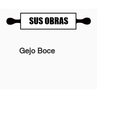
SUS OBRAS
Gejo Boce
Panartería Gallery
Horarios
Calle Mesón de Paredes 72, PB
De miércoles a viernes
28012 MADRID
de 11.00 a 14.00h
+34 678 96 30 15
y de 17.00 a 20.00h
Sábados 11.00 a 14.00h