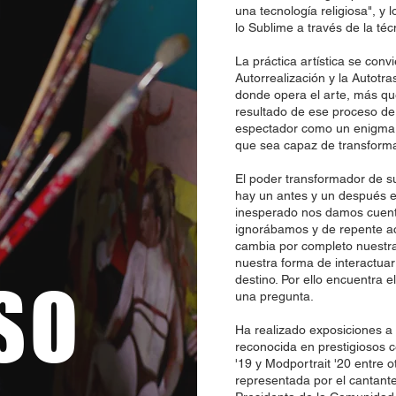
una tecnología religiosa", y 
lo Sublime a través de la téc
La práctica artística se conv
Autorrealización y la Autotr
donde opera el arte, más que
resultado de ese proceso de 
espectador como un enigma 
que sea capaz de transforma
El poder transformador de 
hay un antes y un después 
inesperado nos damos cuent
ignorábamos y de repente ac
cambia por completo nuestr
nuestra forma de interactuar 
destino. Por ello encuentra e
SO
una pregunta.
Ha realizado exposiciones a 
reconocida en prestigiosos 
'19 y Modportrait '20 entre 
representada por el cantant