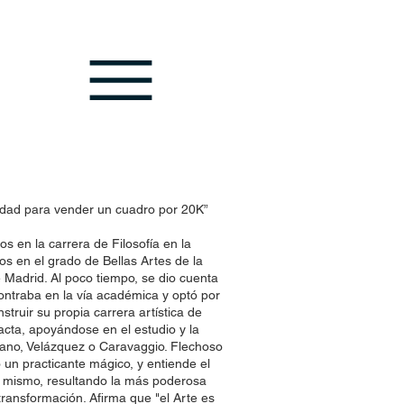
rsidad para vender un cuadro por 20K”
os en la carrera de Filosofía en la
os en el grado de Bellas Artes de la
Madrid. Al poco tiempo, se dio cuenta
ntraba en la vía académica y optó por
nstruir su propia carrera artística de
ta, apoyándose en el estudio y la
iano, Velázquez o Caravaggio. F
lechoso
un practicante mágico, y entiende el
l mismo, resultando la más poderosa
ransformación. Afirma que "el Arte es