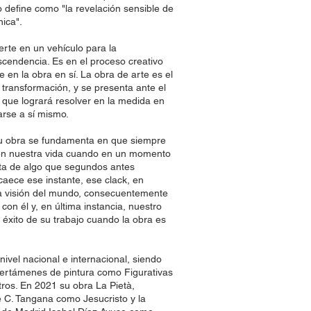
lo define como "la revelación sensible de
nica".
ierte en un vehículo para la
ascendencia. Es en el proceso creativo
 en la obra en sí. La obra de arte es el
transformación, y se presenta ante el
que logrará resolver en la medida en
rse a sí mismo.
su obra se fundamenta en que siempre
en nuestra vida cuando en un momento
a de algo que segundos antes
aece ese instante, ese clack, en
a visión del mundo, consecuentemente
con él y, en última instancia, nuestro
l éxito de su trabajo cuando la obra es
nivel nacional e internacional, siendo
certámenes de pintura como Figurativas
otros. En 2021 su obra La Pietà,
e C. Tangana como Jesucristo y la