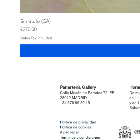
Sin título (CA)
Price
€270.00
Sales Tax Included
Panartería Gallery
Horar
Calle Mesón de Paredes 72, PB
De mi
28012 MADRID
de 11
+34 678 96 30 15
y de 
Sábad
Política de privacidad
Política de cookies
Aviso legal
Términos y condiciones