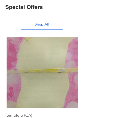
Special Offers
Shop All
Sin título (CA)
Sin título (CAAC)