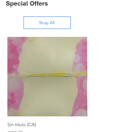
Special Offers
Shop All
Sin título (CA)
Sin título (CAAC)