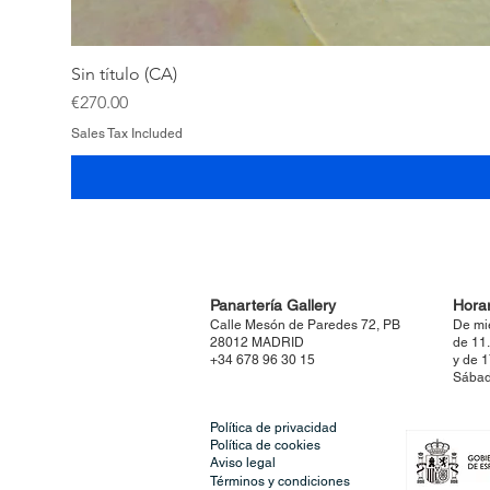
Sin título (CA)
Price
€270.00
Sales Tax Included
Panartería Gallery
Horar
Calle Mesón de Paredes 72, PB
De mi
28012 MADRID
de 11
+34 678 96 30 15
y de 
Sábad
Política de privacidad
Política de cookies
Aviso legal
Términos y condiciones