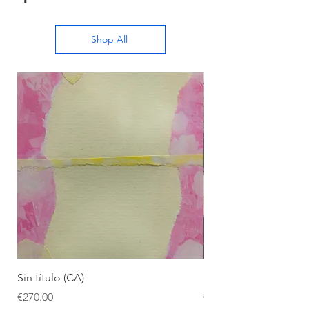
Shop All
Sin título (CA)
Sin título (CAAC)
Price
Price
€270.00
€270.00